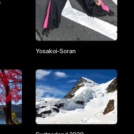
a
Yosakoi-Soran